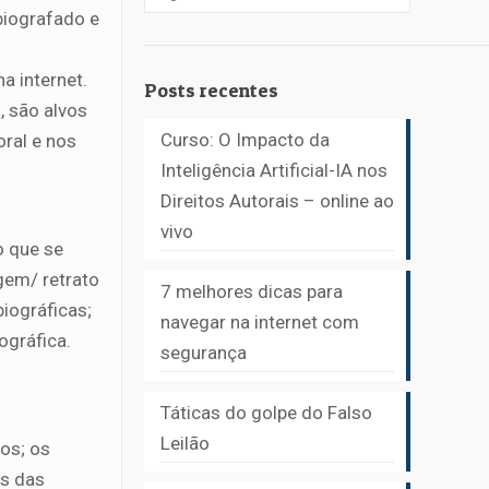
 biografado e
a internet.
Posts recentes
, são alvos
Curso: O Impacto da
oral e nos
Inteligência Artificial-IA nos
Direitos Autorais – online ao
vivo
o que se
gem/ retrato
7 melhores dicas para
iográficas;
navegar na internet com
ográfica.
segurança
Táticas do golpe do Falso
Leilão
ros; os
os das