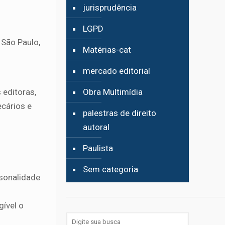
jurisprudência
LGPD
 São Paulo,
Matérias-cat
mercado editorial
 editoras,
Obra Multimídia
ecários e
palestras de direito
autoral
Paulista
Sem categoria
rsonalidade
gível o