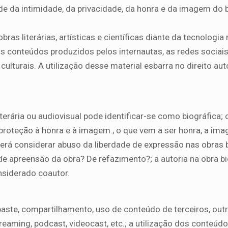
dade da intimidade, da privacidade, da honra e da imagem do
s literárias, artísticas e científicas diante da tecnologia n
 os conteúdos produzidos pelos internautas, as redes sociais
lturais. A utilização desse material esbarra no direito aut
terária ou audiovisual pode identificar-se como biográfica; 
 proteção à honra e à imagem., o que vem a ser honra, a ima
erá considerar abuso da liberdade de expressão nas obras b
e apreensão da obra? De refazimento?; a autoria na obra bi
nsiderado coautor.
paste, compartilhamento, uso de conteúdo de terceiros, out
reaming, podcast, videocast, etc.; a utilização dos conteúd