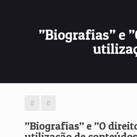
”Biografias” e ”
utiliza
”Biografias” e ”O direi
utilização de conteúdos