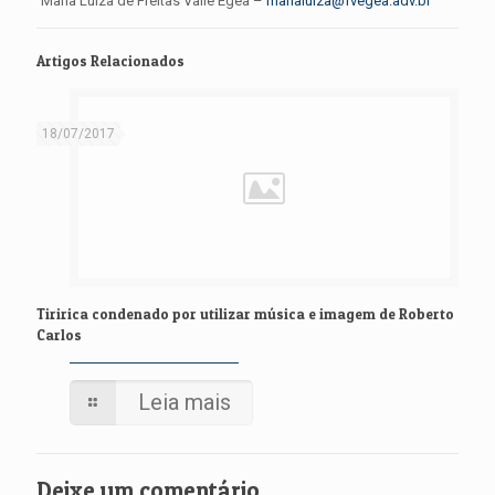
Maria Luiza de Freitas Valle Egea –
marialuiza@fvegea.adv.br
Artigos Relacionados
18/07/2017
Tiririca condenado por utilizar música e imagem de Roberto
Carlos
Leia mais
Deixe um comentário